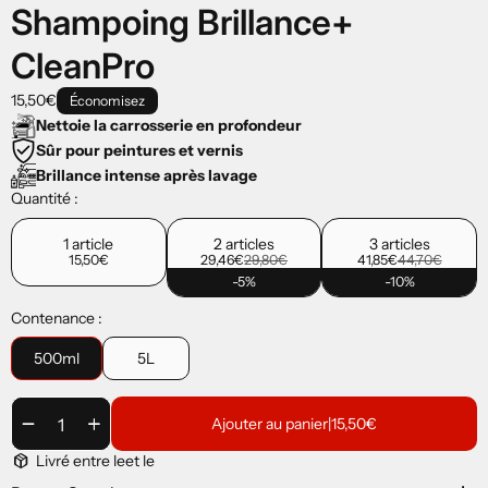
Shampoing Brillance+
CleanPro
15,50€
Économisez
Nettoie la carrosserie en profondeur
Sûr pour peintures et vernis
Brillance intense après lavage
Quantité :
1 article
2 articles
3 articles
15,50€
29,46€
29,80€
41,85€
44,70€
-5%
-10%
Contenance :
500ml
5L
remove
add
Ajouter au panier
|
15,50€
package_2
Livré entre le
et le