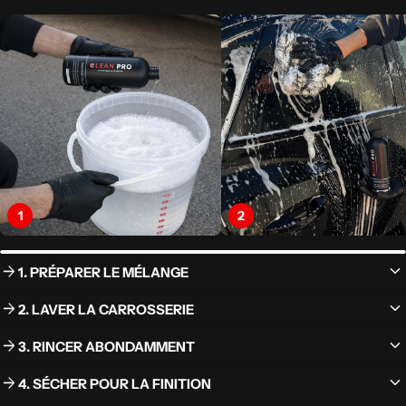
1
2
keyboard_arrow_down
arrow_forward
1. PRÉPARER LE MÉLANGE
keyboard_arrow_down
arrow_forward
2. LAVER LA CARROSSERIE
keyboard_arrow_down
arrow_forward
3. RINCER ABONDAMMENT
keyboard_arrow_down
arrow_forward
4. SÉCHER POUR LA FINITION