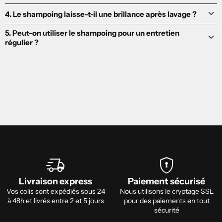
keyboard_arrow_down
4. Le shampoing laisse-t-il une brillance après lavage ?
5. Peut-on utiliser le shampoing pour un entretien
keyboard_arrow_down
régulier ?
delivery_truck_speed
encrypted
Livraison express
Paiement sécurisé
Vos colis sont expédiés sous 24
Nous utilisons le cryptage SSL
à 48h et livrés entre 2 et 5 jours
pour des paiements en tout
sécurité