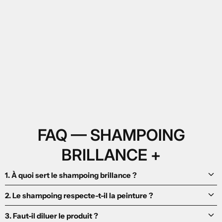
FAQ — SHAMPOING
BRILLANCE +
keyboard_arrow_down
1. À quoi sert le shampoing brillance ?
keyboard_arrow_down
2. Le shampoing respecte-t-il la peinture ?
keyboard_arrow_down
3. Faut-il diluer le produit ?