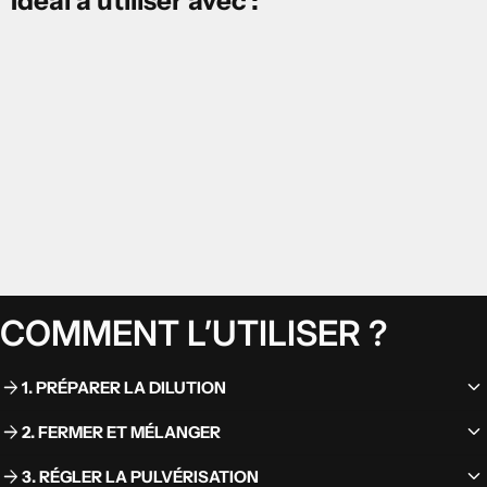

Idéal à utiliser avec :
COMMENT L’UTILISER ?
keyboard_arrow_down
arrow_forward
1. PRÉPARER LA DILUTION
keyboard_arrow_down
arrow_forward
2. FERMER ET MÉLANGER
keyboard_arrow_down
arrow_forward
3. RÉGLER LA PULVÉRISATION