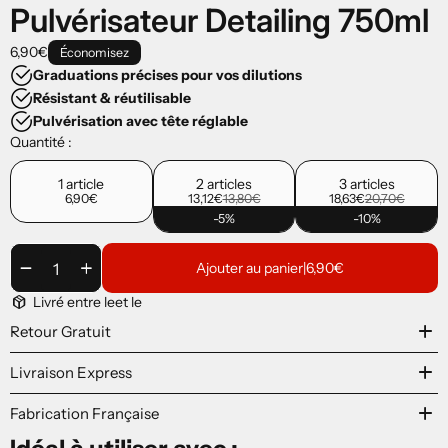
Pulvérisateur Detailing 750ml
6,90€
Économisez
Graduations précises pour vos dilutions
Résistant & réutilisable
Pulvérisation avec tête réglable
Quantité :
1 article
2 articles
3 articles
6,90€
13,12€
13,80€
18,63€
20,70€
-5%
-10%
remove
add
Ajouter au panier
|
6,90€
package_2
Livré entre le
et le
add
Retour Gratuit
add
Livraison Express
add
Fabrication Française