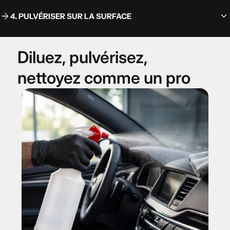
keyboard_arrow_down
arrow_forward
4. PULVÉRISER SUR LA SURFACE
Diluez, pulvérisez,
nettoyez comme un pro