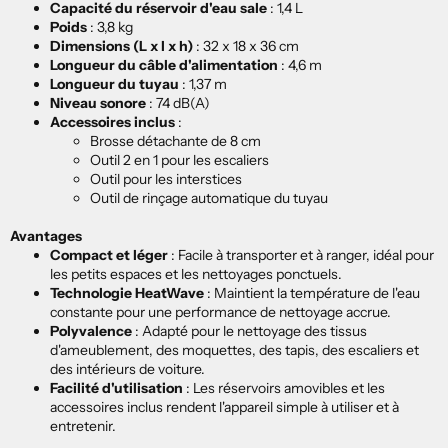

Capacité du réservoir d'eau sale
:
1,4 L
Poids
:
3,8 kg
Dimensions (L x l x h)
:
32 x 18 x 36 cm
Longueur du câble d'alimentation
:
4,6 m
Longueur du tuyau
:
1,37 m
Niveau sonore
:
74 dB(A)
Accessoires inclus
:
Brosse détachante de 8 cm
Outil 2 en 1 pour les escaliers
Outil pour les interstices
Outil de rinçage automatique du tuyau
Avantages
Compact et léger
:
Facile à transporter et à ranger, idéal pour
les petits espaces et les nettoyages ponctuels.
Technologie HeatWave
:
Maintient la température de l'eau
constante pour une performance de nettoyage accrue.
Polyvalence
:
Adapté pour le nettoyage des tissus
d'ameublement, des moquettes, des tapis, des escaliers et
des intérieurs de voiture.
Facilité d'utilisation
:
Les réservoirs amovibles et les
accessoires inclus rendent l'appareil simple à utiliser et à
entretenir.