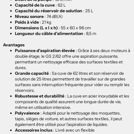
Capacité de la cuve
: 62 L
Capacité du réservoir de solution
: 25 L
Niveau sonore
: 74 dB(A)
Poids à vide
: 21 kg
Dimensions (L x l x h)
: 55 x 60 x 96 cm
Longueur du câble d'alimentation
: 8,5 m
Avantages
Puissance d'aspiration élevée
:
Grâce à ses deux moteurs à
double étage, le GS 2/62 offre une aspiration puissante,
permettant un nettoyage efficace des surfaces textiles et
dures.
Grande capacité
:
Sa cuve de 62 litres et son réservoir de
solution de 25 litres permettent de travailler sur de grandes
surfaces sans interruption fréquente pour vider ou remplir les
réservoirs.
Robustesse et durabilité
:
La cuve en acier inoxydable et les
composants de qualité assurent une longue durée de vie,
même en utilisation intensive.
Polyvalence
:
Adapté pour le nettoyage des moquettes,
tapis, sièges de voiture, et autres surfaces textiles, il peut
également être utilisé pour l'aspiration de liquides.
Accessoires inclus
:
Livré avec un flexible