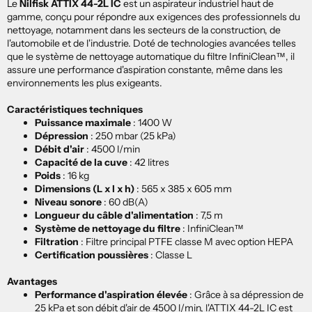
Le
Nilfisk ATTIX 44-2L IC
est un aspirateur industriel haut de
gamme, conçu pour répondre aux exigences des professionnels du
nettoyage, notamment dans les secteurs de la construction, de
l'automobile et de l'industrie.
Doté de technologies avancées telles
que le système de nettoyage automatique du filtre InfiniClean™, il
assure une performance d'aspiration constante, même dans les
environnements les plus exigeants.
Caractéristiques techniques
Puissance maximale
:
1400 W
Dépression
:
250 mbar (25 kPa)
Débit d'air
:
4500 l/min
Capacité de la cuve
:
42 litres
Poids
:
16 kg
Dimensions (L x l x h)
:
565 x 385 x 605 mm
Niveau sonore
:
60 dB(A)
Longueur du câble d'alimentation
:
7,5 m
Système de nettoyage du filtre
:
InfiniClean™
Filtration
:
Filtre principal PTFE classe M avec option HEPA
Certification poussières
:
Classe L
Avantages
Performance d'aspiration élevée
: Grâce à sa dépression de
25 kPa et son débit d'air de 4500 l/min, l'ATTIX 44-2L IC est