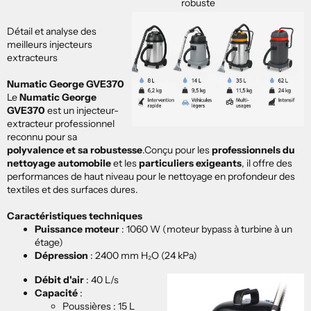
robuste
Détail et analyse des
meilleurs injecteurs
extracteurs
Numatic George GVE370
Le
Numatic George
GVE370
est un injecteur-
extracteur professionnel
reconnu pour sa
polyvalence et sa robustesse
.
Conçu pour les
professionnels du
nettoyage automobile
et les
particuliers exigeants
, il offre des
performances de haut niveau pour le nettoyage en profondeur des
textiles et des surfaces dures.
Caractéristiques techniques
Puissance moteur
:
1060 W (moteur bypass à turbine à un
étage)
Dépression
:
2400 mm H₂O (24 kPa)
Débit d'air
:
40 L/s
Capacité
:
Poussières : 15 L