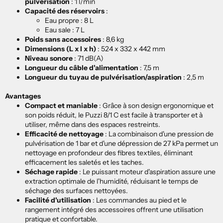
pulvérisation
: 1 l/min
Capacité des réservoirs
:
Eau propre : 8 L
Eau sale : 7 L
Poids sans accessoires
: 8,6 kg
Dimensions (L x l x h)
: 524 x 332 x 442 mm
Niveau sonore
: 71 dB(A)
Longueur du câble d'alimentation
: 7,5 m
Longueur du tuyau de pulvérisation/aspiration
: 2,5 m
Avantages
Compact et maniable
:
Grâce à son design ergonomique et
son poids réduit, le Puzzi 8/1 C est facile à transporter et à
utiliser, même dans des espaces restreints.
Efficacité de nettoyage
:
La combinaison d'une pression de
pulvérisation de 1 bar et d'une dépression de 27 kPa permet un
nettoyage en profondeur des fibres textiles, éliminant
efficacement les saletés et les taches.
Séchage rapide
:
Le puissant moteur d'aspiration assure une
extraction optimale de l'humidité, réduisant le temps de
séchage des surfaces nettoyées.
Facilité d'utilisation
:
Les commandes au pied et le
rangement intégré des accessoires offrent une utilisation
pratique et confortable.