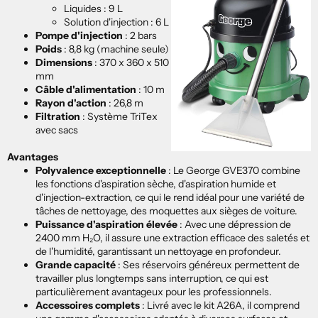
Liquides : 9 L
Solution d'injection : 6 L
Pompe d'injection
:
2 bars
Poids
:
8,8 kg (machine seule)
Dimensions
:
370 x 360 x 510
mm
Câble d'alimentation
: 10 m
Rayon d'action
:
26,8 m
Filtration
:
Système TriTex
avec sacs
Avantages
Polyvalence exceptionnelle
:
Le George GVE370 combine
les fonctions d'aspiration sèche, d'aspiration humide et
d'injection-extraction, ce qui le rend idéal pour une variété de
tâches de nettoyage, des moquettes aux sièges de voiture.
Puissance d'aspiration élevée
:
Avec une dépression de
2400 mm H₂O, il assure une extraction efficace des saletés et
de l'humidité, garantissant un nettoyage en profondeur.
Grande capacité
:
Ses réservoirs généreux permettent de
travailler plus longtemps sans interruption, ce qui est
particulièrement avantageux pour les professionnels.
Accessoires complets
:
Livré avec le kit A26A, il comprend