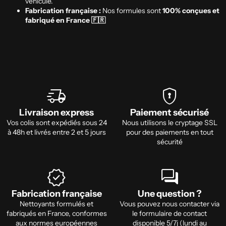
véhicule.
Fabrication française :
Nos formules sont
100% conçues et
fabriqué en France 🇫🇷
delivery_truck_speed
encrypted
Livraison express
Paiement sécurisé
Vos colis sont expédiés sous 24
Nous utilisons le cryptage SSL
à 48h et livrés entre 2 et 5 jours
pour des paiements en tout
sécurité
verified
forum
Fabrication française
Une question ?
Nettoyants formulés et
Vous pouvez nous contacter via
fabriqués en France, conformes
le formulaire de contact
aux normes européennes
disponible 5/7j (lundi au