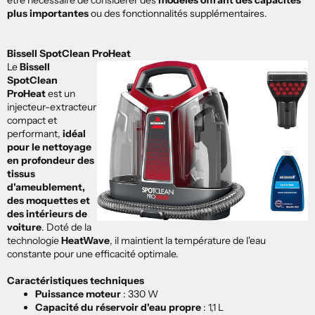
être nécessaire de considérer des
modèles offrant des capacités
plus importantes
ou des fonctionnalités supplémentaires.
Bissell SpotClean ProHeat
Le
Bissell
SpotClean
ProHeat
est un
injecteur-extracteur
compact et
performant,
idéal
pour le nettoyage
en profondeur des
tissus
d'ameublement,
des moquettes et
des intérieurs de
voiture
.
Doté de la
technologie
HeatWave
, il maintient la température de l'eau
constante pour une efficacité optimale.
Caractéristiques techniques
Puissance moteur
:
330 W
Capacité du réservoir d'eau propre
:
1,1 L