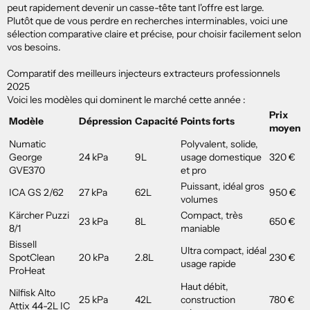
peut rapidement devenir un casse-tête tant l'offre est large.
Plutôt que de vous perdre en recherches interminables, voici une
sélection comparative claire et précise, pour choisir facilement selon
vos besoins.
Comparatif des meilleurs injecteurs extracteurs professionnels
2025
Voici les modèles qui dominent le marché cette année :
Prix
Modèle
Dépression
Capacité
Points forts
moyen
Numatic
Polyvalent, solide,
George
24 kPa
9L
usage domestique
320 €
GVE370
et pro
Puissant, idéal gros
ICA GS 2/62
27 kPa
62L
950 €
volumes
Kärcher Puzzi
Compact, très
23 kPa
8L
650 €
8/1
maniable
Bissell
Ultra compact, idéal
SpotClean
20 kPa
2.8L
230 €
usage rapide
ProHeat
Haut débit,
Nilfisk Alto
25 kPa
42L
construction
780 €
Attix 44-2L IC