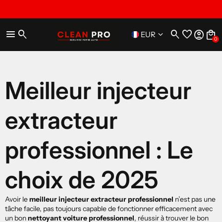
menu
search
search
favorite
account_circle
local_mall
keyboard_arrow_down
EUR
0
Meilleur injecteur
extracteur
professionnel : Le
choix de 2025
Avoir le
meilleur injecteur extracteur professionnel
n’est pas une
tâche facile,
pas toujours capable de fonctionner efficacement avec
un bon
nettoyant voiture professionnel
, réussir à trouver le bon