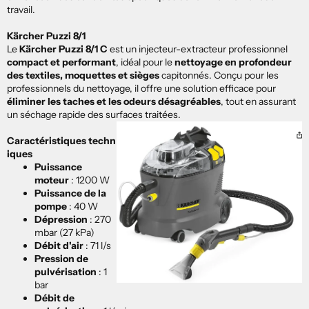
travail.
Kärcher Puzzi 8/1
Le
Kärcher Puzzi 8/1 C
est un injecteur-extracteur professionnel
compact et performant
, idéal pour le
nettoyage en profondeur
des textiles, moquettes et sièges
capitonnés. Conçu pour les
professionnels du nettoyage, il offre une solution efficace pour
éliminer les taches et les odeurs désagréables
, tout en assurant
un séchage rapide des surfaces traitées.
Caractéristiques techn
iques
Puissance
moteur
: 1200 W
Puissance de la
pompe
: 40 W
Dépression
: 270
mbar (27 kPa)
Débit d'air
: 71 l/s
Pression de
pulvérisation
: 1
bar
Débit de