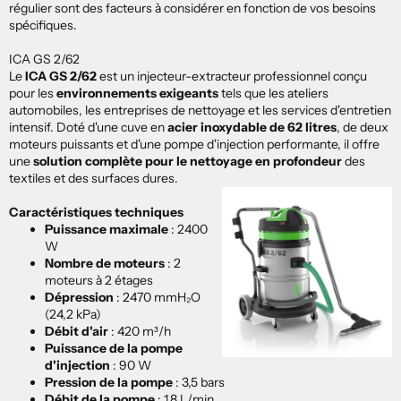
régulier sont des facteurs à considérer en fonction de vos besoins
spécifiques.
ICA GS 2/62
Le
ICA GS 2/62
est un injecteur-extracteur professionnel conçu
pour les
environnements exigeants
tels que les ateliers
automobiles, les entreprises de nettoyage et les services d'entretien
intensif. Doté d'une cuve en
acier inoxydable de 62 litres
, de deux
moteurs puissants et d'une pompe d'injection performante, il offre
une
solution complète pour le nettoyage en profondeur
des
textiles et des surfaces dures.
Caractéristiques techniques
Puissance maximale
: 2400
W
Nombre de moteurs
: 2
moteurs à 2 étages
Dépression
: 2470 mmH₂O
(24,2 kPa)
Débit d'air
: 420 m³/h
Puissance de la pompe
d'injection
: 90 W
Pression de la pompe
: 3,5 bars
Débit de la pompe
: 1,8 L/min