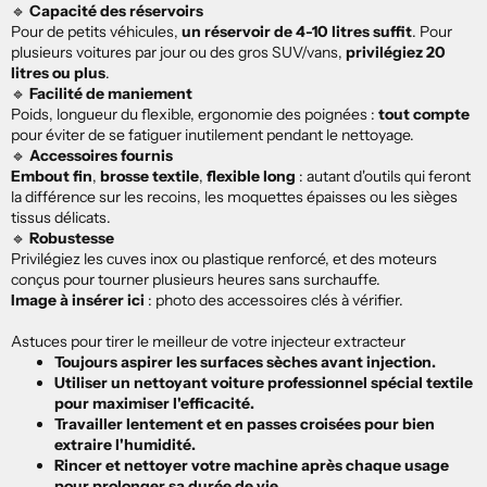
🔹
Capacité des réservoirs
Pour de petits véhicules,
un réservoir de 4-10 litres suffit
. Pour
plusieurs voitures par jour ou des gros SUV/vans,
privilégiez 20
litres ou plus
.
🔹
Facilité de maniement
Poids, longueur du flexible, ergonomie des poignées :
tout compte
pour éviter de se fatiguer inutilement pendant le nettoyage.
🔹
Accessoires fournis
Embout fin
,
brosse textile
,
flexible long
: autant d'outils qui feront
la différence sur les recoins, les moquettes épaisses ou les sièges
tissus délicats.
🔹
Robustesse
Privilégiez les cuves inox ou plastique renforcé, et des moteurs
conçus pour tourner plusieurs heures sans surchauffe.
Image à insérer ici
: photo des accessoires clés à vérifier.
Astuces pour tirer le meilleur de votre injecteur extracteur
Toujours aspirer les surfaces sèches avant injection.
Utiliser un nettoyant voiture professionnel spécial textile
pour maximiser l'efficacité.
Travailler lentement et en passes croisées pour bien
extraire l'humidité.
Rincer et nettoyer votre machine après chaque usage
pour prolonger sa durée de vie.