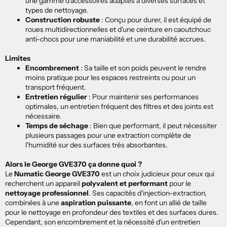
une gamme d'accessoires adaptés à diverses surfaces et
types de nettoyage.
Construction robuste
:
Conçu pour durer, il est équipé de
roues multidirectionnelles et d'une ceinture en caoutchouc
anti-chocs pour une maniabilité et une durabilité accrues.
Limites
Encombrement
:
Sa taille et son poids peuvent le rendre
moins pratique pour les espaces restreints ou pour un
transport fréquent.
Entretien régulier
:
Pour maintenir ses performances
optimales, un entretien fréquent des filtres et des joints est
nécessaire.
Temps de séchage
:
Bien que performant, il peut nécessiter
plusieurs passages pour une extraction complète de
l'humidité sur des surfaces très absorbantes.
Alors le George GVE370 ça donne quoi ?
Le
Numatic George GVE370
est un choix judicieux pour ceux qui
recherchent un appareil
polyvalent et performant
pour le
nettoyage professionnel
.
Ses capacités d'injection-extraction,
combinées à une
aspiration puissante
, en font un allié de taille
pour le nettoyage en profondeur des textiles et des surfaces dures.
Cependant, son encombrement et la nécessité d'un entretien