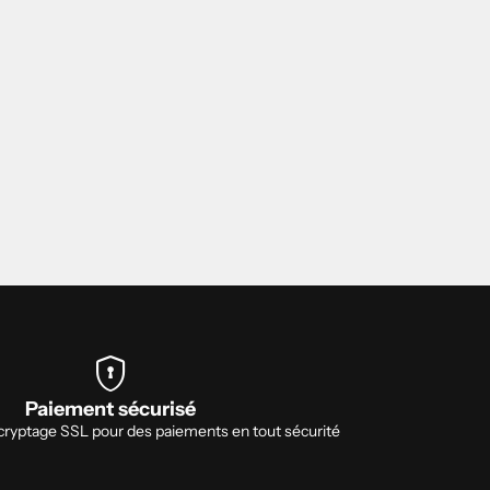
encrypted
Paiement sécurisé
 cryptage SSL pour des paiements en tout sécurité