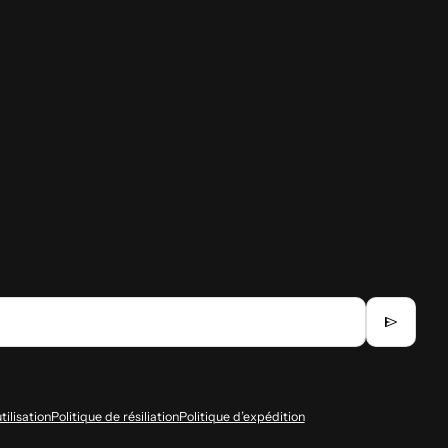
send
tilisation
Politique de résiliation
Politique d’expédition