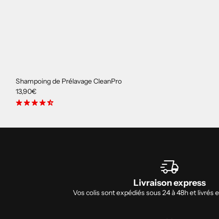
Shampoing de Prélavage CleanPro
13,90€
star_rate
star_rate
star_rate
star_rate
star_rate_half
delivery_truck_speed
Livraison express
Vos colis sont expédiés sous 24 à 48h et livrés e