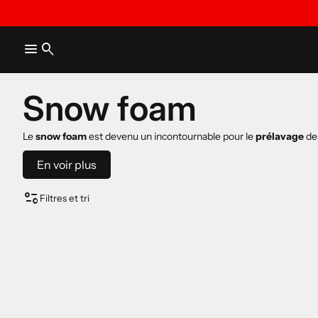
menu
search
Snow foam
Le
snow foam
est devenu un incontournable pour le
prélavage
des
prelavage
En voir plus
page_info
Filtres et tri
prélavage