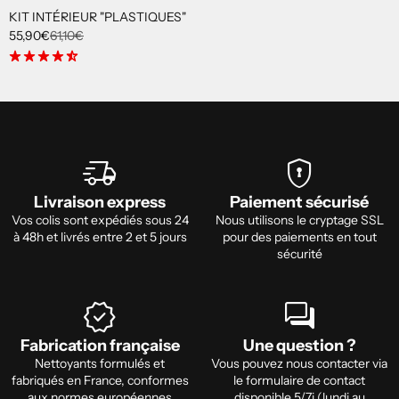
KIT INTÉRIEUR "PLASTIQUES"
55,90€
61,10€
star_rate
star_rate
star_rate
star_rate
star_rate_half
delivery_truck_speed
encrypted
Livraison express
Paiement sécurisé
Vos colis sont expédiés sous 24
Nous utilisons le cryptage SSL
à 48h et livrés entre 2 et 5 jours
pour des paiements en tout
sécurité
verified
forum
Fabrication française
Une question ?
Nettoyants formulés et
Vous pouvez nous contacter via
fabriqués en France, conformes
le formulaire de contact
aux normes européennes
disponible 5/7j (lundi au