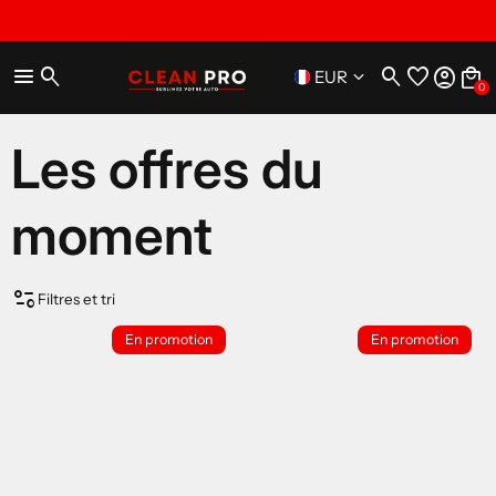
menu
search
search
favorite
account_circle
local_mall
keyboard_arrow_down
EUR
0
Les offres du
moment
page_info
Filtres et tri
En promotion
En promotion