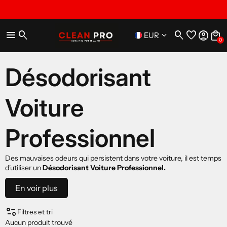
menu
search
search
favorite
account_circle
local_mall
keyboard_arrow_down
EUR
0
Désodorisant
Voiture
Professionnel
Des mauvaises odeurs qui persistent dans votre voiture, il est temps
d'utiliser un
Désodorisant Voiture Professionnel.
Désodorisant Voiture
En voir plus
page_info
Filtres et tri
Aucun produit trouvé