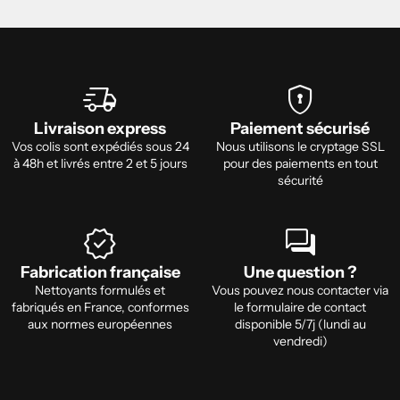

delivery_truck_speed
encrypted
Livraison express
Paiement sécurisé
Vos colis sont expédiés sous 24
Nous utilisons le cryptage SSL
à 48h et livrés entre 2 et 5 jours
pour des paiements en tout
sécurité
verified
forum
Fabrication française
Une question ?
Nettoyants formulés et
Vous pouvez nous contacter via
fabriqués en France, conformes
le formulaire de contact
aux normes européennes
disponible 5/7j (lundi au
vendredi)