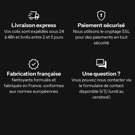

delivery_truck_speed
encrypted
Livraison express
Paiement sécurisé
Vos colis sont expédiés sous 24
Nous utilisons le cryptage SSL
à 48h et livrés entre 2 et 5 jours
pour des paiements en tout
sécurité
verified
forum
Fabrication française
Une question ?
Nettoyants formulés et
Vous pouvez nous contacter via
fabriqués en France, conformes
le formulaire de contact
aux normes européennes
disponible 5/7j (lundi au
vendredi)