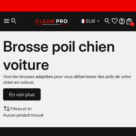
menu
search
search
favorite
account_circle
local_mall
keyboard_arrow_down
EUR
0
Brosse poil chien
voiture
Voici les brosses adaptées pour vous débarrasser des poils de votre
chien en voiture.
Chien en Voiture
En voir plus
page_info
Filtres et tri
Aucun produit trouvé